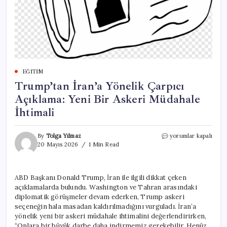
EĞITIM
Trump’tan İran’a Yönelik Çarpıcı
Açıklama: Yeni Bir Askeri Müdahale
İhtimali
Trump’tan
By
Tolga Yılmaz
yorumlar kapalı
İran’a
20 Mayıs 2026
1 Min Read
Yönelik
Çarpıcı
Açıklama:
ABD Başkanı Donald Trump, İran ile ilgili dikkat çeken
Yeni
açıklamalarda bulundu. Washington ve Tahran arasındaki
Bir
Askeri
diplomatik görüşmeler devam ederken, Trump askeri
Müdahale
seçeneğin hala masadan kaldırılmadığını vurguladı. İran’a
İhtimali
yönelik yeni bir askeri müdahale ihtimalini değerlendirirken,
için
“Onlara bir büyük darbe daha indirmemiz gerekebilir. Henüz