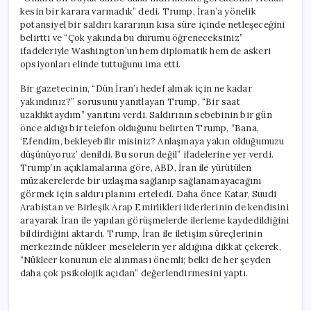
kesin bir karara varmadık” dedi. Trump, İran’a yönelik
potansiyel bir saldırı kararının kısa süre içinde netleşeceğini
belirtti ve “Çok yakında bu durumu öğreneceksiniz”
ifadeleriyle Washington’un hem diplomatik hem de askeri
opsiyonları elinde tuttuğunu ima etti.
Bir gazetecinin, “Dün İran’ı hedef almak için ne kadar
yakındınız?” sorusunu yanıtlayan Trump, “Bir saat
uzaklıktaydım” yanıtını verdi. Saldırının sebebinin bir gün
önce aldığı bir telefon olduğunu belirten Trump, “Bana,
‘Efendim, bekleyebilir misiniz? Anlaşmaya yakın olduğumuzu
düşünüyoruz’ denildi. Bu sorun değil” ifadelerine yer verdi.
Trump’ın açıklamalarına göre, ABD, İran ile yürütülen
müzakerelerde bir uzlaşma sağlanıp sağlanamayacağını
görmek için saldırı planını erteledi. Daha önce Katar, Suudi
Arabistan ve Birleşik Arap Emirlikleri liderlerinin de kendisini
arayarak İran ile yapılan görüşmelerde ilerleme kaydedildiğini
bildirdiğini aktardı. Trump, İran ile iletişim süreçlerinin
merkezinde nükleer meselelerin yer aldığına dikkat çekerek,
“Nükleer konunun ele alınması önemli; belki de her şeyden
daha çok psikolojik açıdan” değerlendirmesini yaptı.