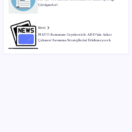
Görüşmeleri
Next
NATO Komutanı Grynkewich: ABD’nin Asker
Çekmesi Savunma Stratejilerini Etkilemeyecek
SON YAZILAR
YENİ Parti Arguvan ilçe örgütü kuruldu, ilk üyeler
Belediye Başkanı Ersoy Eren ve meclis üyeleri oldu