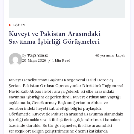
EĞITIM
Kuveyt ve Pakistan Arasındaki
Savunma İşbirliği Görüşmeleri
Kuveyt
By
Tolga Yılmaz
yorumlar kapalı
ve
20 Mayıs 2026
1 Min Read
Pakistan
Arasındaki
Savunma
Kuveyt Genelkurmay Başkanı Korgeneral Halid Derec eş-
İşbirliği
Şerian, Pakistan Ordusu Operasyonlar Direktörü Tuğgeneral
Görüşmeleri
için
Navid Kalb Abbas ile bir araya gelerek iki ülke arasındaki
savunma işbirliğini değerlendirdi. Kuveyt ordusunun yaptığı
açıklamada, Genelkurmay Başkanı Şerian’ın Abbas ve
beraberindeki heyeti kabul ettiği bilgisi paylaşıldı.
Görüşmede, Kuveyt ile Pakistan arasında savunma alanındaki
işbirliği olanakları ve ikili ilişkilerin güçlendirilmesi konuları
üzerinde duruldu. Bu tür görüşmeler, iki ülke arasındaki
stratejik ortaklığın geliştirilmesine önemli katkılarda