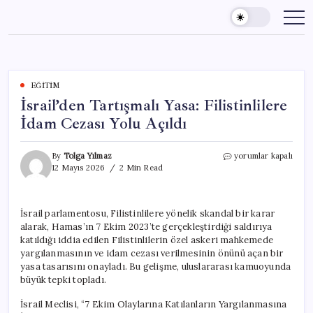
Skip
to
content
EĞITIM
İsrail’den Tartışmalı Yasa: Filistinlilere
İdam Cezası Yolu Açıldı
İsrail’den
By
Tolga Yılmaz
yorumlar kapalı
Tartışmalı
12 Mayıs 2026
2 Min Read
Yasa:
Filistinlilere
İdam
İsrail parlamentosu, Filistinlilere yönelik skandal bir karar
Cezası
alarak, Hamas’ın 7 Ekim 2023’te gerçekleştirdiği saldırıya
Yolu
Açıldı
katıldığı iddia edilen Filistinlilerin özel askeri mahkemede
için
yargılanmasının ve idam cezası verilmesinin önünü açan bir
yasa tasarısını onayladı. Bu gelişme, uluslararası kamuoyunda
büyük tepki topladı.
İsrail Meclisi, “7 Ekim Olaylarına Katılanların Yargılanmasına