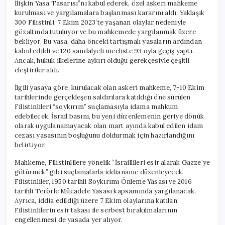
İlişkin Yasa Tasarısı”nı kabul ederek, özel askeri mahkeme
kurulması ve yargılamalara başlanması kararını aldı. Yaklaşık
300 Filistinli, 7 Ekim 2023’te yaşanan olaylar nedeniyle
gözaltında tutuluyor ve bu mahkemede yargılanmak üzere
bekliyor. Bu yasa, daha önceki tartışmalı yasaların ardından
kabul edildi ve 120 sandalyeli mecliste 93 oyla geçiş yaptı.
Ancak, hukuk ilkelerine aykırı olduğu gerekçesiyle çeşitli
eleştiriler aldı.
İlgili yasaya göre, kurulacak olan askeri mahkeme, 7-10 Ekim
tarihlerinde gerçekleşen saldırılara katıldığı öne sürülen
Filistinlileri “soykırım” suçlamasıyla idama mahkum
edebilecek. İsrail basını, bu yeni düzenlemenin geriye dönük
olarak uygulanamayacak olan mart ayında kabul edilen idam
cezası yasasının boşluğunu doldurmak için hazırlandığını
belirtiyor.
Mahkeme, Filistinlilere yönelik “İsraillileri esir alarak Gazze’ye
götürmek” gibi suçlamalarla iddianame düzenleyecek.
Filistinliler, 1950 tarihli Soykırımı Önleme Yasası ve 2016
tarihli Terörle Mücadele Yasası kapsamında yargılanacak.
Ayrıca, iddia edildiği üzere 7 Ekim olaylarına katılan
Filistinlilerin esir takası ile serbest bırakılmalarının
engellenmesi de yasada yer alıyor.