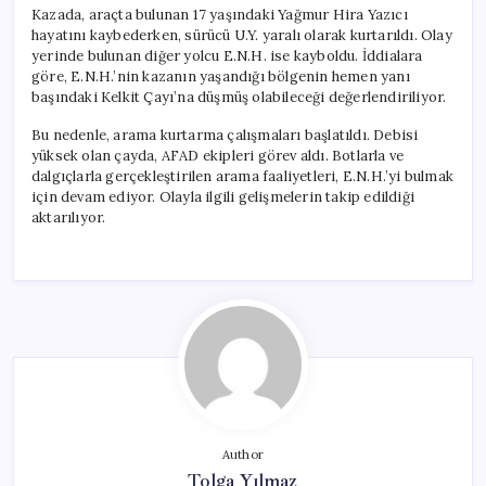
Kazada, araçta bulunan 17 yaşındaki Yağmur Hira Yazıcı
hayatını kaybederken, sürücü U.Y. yaralı olarak kurtarıldı. Olay
yerinde bulunan diğer yolcu E.N.H. ise kayboldu. İddialara
göre, E.N.H.’nin kazanın yaşandığı bölgenin hemen yanı
başındaki Kelkit Çayı’na düşmüş olabileceği değerlendiriliyor.
Bu nedenle, arama kurtarma çalışmaları başlatıldı. Debisi
yüksek olan çayda, AFAD ekipleri görev aldı. Botlarla ve
dalgıçlarla gerçekleştirilen arama faaliyetleri, E.N.H.’yi bulmak
için devam ediyor. Olayla ilgili gelişmelerin takip edildiği
aktarılıyor.
Author
Tolga Yılmaz