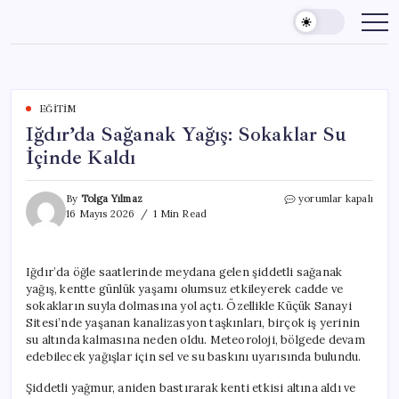
Skip
to
content
EĞITIM
Iğdır’da Sağanak Yağış: Sokaklar Su
İçinde Kaldı
Iğdır’da
By
Tolga Yılmaz
yorumlar kapalı
Sağanak
16 Mayıs 2026
1 Min Read
Yağış:
Sokaklar
Su
Iğdır’da öğle saatlerinde meydana gelen şiddetli sağanak
İçinde
yağış, kentte günlük yaşamı olumsuz etkileyerek cadde ve
Kaldı
için
sokakların suyla dolmasına yol açtı. Özellikle Küçük Sanayi
Sitesi’nde yaşanan kanalizasyon taşkınları, birçok iş yerinin
su altında kalmasına neden oldu. Meteoroloji, bölgede devam
edebilecek yağışlar için sel ve su baskını uyarısında bulundu.
Şiddetli yağmur, aniden bastırarak kenti etkisi altına aldı ve