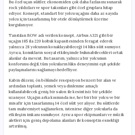
Bu özel uçan süitler, ekonomiden çok daha fazlasını sunarak
rock yıldızları ve spor takımları gibi özel gruplara hitap
ediyor. Konsept, standart bir yolcu uçağını daha az sayıda
yolcu için tasarlanmış bir otele dönüştürmek üzerine
kurgulanıyor.
Tanıtılan BOW adı verilen konsept, Airbus A321 gibi bir
uçağın 185 ila 220 koltuk kapasitesinden feragat ederek
yalnızca 28 yolcunun konaklayabileceği 14 lüks süit sunuyor.
Ayrıca, konukların sosyal etkileşimde bulunabilecekleri ortak
alanlar da mevcut. Bu tasarım, yalnızca bir yolcunun
konforunu değil, tüm yolcuların lüks deneyimini eşit şekilde
paylaşmalarını sağlamayı hedefliyor.
Kabin düzeni, ön bölümde resepsiyon benzeri bir alan ve
ardından toplantı, yemek veya dinlenme amaçlı
kullanılabilecek geniş bir salon ile kesintisiz bir şekilde
uzanıyor. Uçağın arka kısmında ise, her biri bir yolcu ve bir
misafir için tasarlanmış 14 özel süit yer alıyor. Bu süitlerde
tam mahremiyet sağlanırken, istenirse diğer yolcularla da
etkileşim imkanı sunuluyor. Ayrıca spor ekipmanları ve müzik
aletleri için geniş depolama alanları ile konseptin esnekliği
artırılmış.