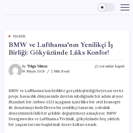
Skip
to
content
HABER
BMW ve Lufthansa’nın Yenilikçi İş
Birliği: Gökyüzünde Lüks Konfor!
BMW
By
Tolga Yılmaz
yorumlar kapalı
ve
16 Mayıs 2026
2 Min Read
Lufthansa’nın
Yenilikçi
İş
BMW ve Lufthansa’nın birlikte gerçekleştirdiği heyecan verici
Birliği:
proje, havacılık dünyasında devrim niteliğinde bir adım atıyor.
Gökyüzünde
Lüks
Standart bir Airbus A321 uçağının içini lüks bir otel konsepti
Konfor!
ile donatmayı hedefleyen bu yenilikçi tasarım, yolculuk
için
deneyimini köklü bir şekilde değiştirmeyi amaçlıyor. BMW
Designworks ve Lufthansa Technik, gökyüzünde beş yıldızlı
bir yaşam tarzını başlatmak üzere kolları sıvadı.