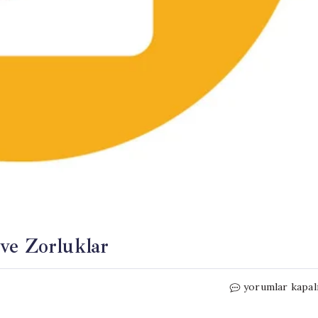
ve Zorluklar
20
yorumlar kapal
Mayıs
Burç