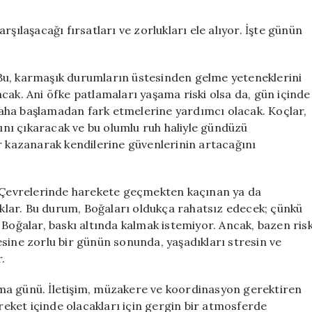
Yorumları:
Şans
şılaşacağı fırsatları ve zorlukları ele alıyor. İşte günün
ve
Zorluklar
için
Bu, karmaşık durumların üstesinden gelme yeteneklerini
cak. Ani öfke patlamaları yaşama riski olsa da, gün içinde
ı daha başlamadan fark etmelerine yardımcı olacak. Koçlar,
nı çıkaracak ve bu olumlu ruh haliyle gündüzü
r kazanarak kendilerine güvenlerinin artacağını
. Çevrelerinde harekete geçmekten kaçınan ya da
caklar. Bu durum, Boğaları oldukça rahatsız edecek; çünkü
 Boğalar, baskı altında kalmak istemiyor. Ancak, bazen ris
sine zorlu bir günün sonunda, yaşadıkları stresin ve
.
lışma günü. İletişim, müzakere ve koordinasyon gerektiren
areket içinde olacakları için gergin bir atmosferde