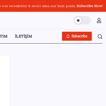
o our newsletter & never miss our best posts.
Subscribe Now!
TIM
İLETİŞİM
Subscribe
SON YAZILAR
Hepiyi Sigorta, Anlık Hasar Ödeme
Sistemi’ni Hayata Geçirdi!