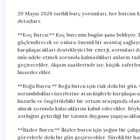
20 Mayıs 2026 tarihli burç yorumları, her burcun kar
detayları:
**Koç Burcu:** Koç burcunu bugün şans bekliyor. 
güçlendirecek ve onlara önemli bir avantaj sağlaya
karşılaşacakları destekleyici bir enerji, sorunlar
mücadele etmek zorunda kalmadıkları anların tadı
geçirecekler. Akşam saatlerinde ise, küçük zaferle
hissedecekler.
**Boğa Burcu:** Boğa burcu için risk dolu bir gün
sorumlulukları üzerlerine atan kişilerle karşılaşa
huzurlu ve öngörülebilir bir ortam arayışında olan
almak zorunda kalacaklarını kabul edecekler. Böyle
zorluğun getirdiği bir tatmin duygusu yaşayacaklar
**İkizler Burcu:** İkizler burcu için yoğun bir ça
görevlerle dolu bir gün geçirecekler. Sürekli bir h