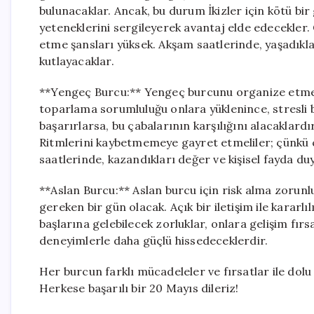
bulunacaklar. Ancak, bu durum İkizler için kötü b
yeteneklerini sergileyerek avantaj elde edecekler.
etme şansları yüksek. Akşam saatlerinde, yaşadıklar
kutlayacaklar.
**Yengeç Burcu:** Yengeç burcunu organize etmesi 
toparlama sorumluluğu onlara yüklenince, stresli bi
başarırlarsa, bu çabalarının karşılığını alacaklard
Ritmlerini kaybetmemeye gayret etmeliler; çünkü ç
saatlerinde, kazandıkları değer ve kişisel fayda du
**Aslan Burcu:** Aslan burcu için risk alma zorunl
gereken bir gün olacak. Açık bir iletişim ile kararlı
başlarına gelebilecek zorluklar, onlara gelişim fırsa
deneyimlerle daha güçlü hissedeceklerdir.
Her burcun farklı mücadeleler ve fırsatlar ile dolu 
Herkese başarılı bir 20 Mayıs dileriz!