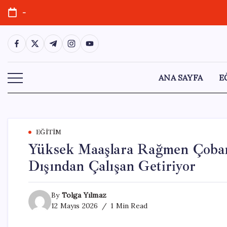
Skip
-
to
content
https://www.facebook.com/
https://twitter.com/
https://t.me/
https://www.instagram.com/
https://youtube.com/
ANA SAYFA
E
EĞITIM
Yüksek Maaşlara Rağmen Çoban
Dışından Çalışan Getiriyor
By
Tolga Yılmaz
12 Mayıs 2026
1 Min Read