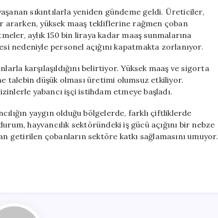
Bulamayan
aşanan sıkıntılarla yeniden gündeme geldi. Üreticiler,
Besiciler,
ler ararken, yüksek maaş tekliflerine rağmen çoban
Yurt
etmeler, aylık 150 bin liraya kadar maaş sunmalarına
Dışından
si nedeniyle personel açığını kapatmakta zorlanıyor.
Çalışan
Getiriyor
nlarla karşılaşıldığını belirtiyor. Yüksek maaş ve sigorta
için
ne talebin düşük olması üretimi olumsuz etkiliyor.
 izinlerle yabancı işçi istihdam etmeye başladı.
ılığın yaygın olduğu bölgelerde, farklı çiftliklerde
durum, hayvancılık sektöründeki iş gücü açığını bir nebze
dan getirilen çobanların sektöre katkı sağlamasını umuyor