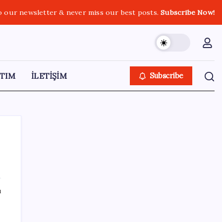
o our newsletter & never miss our best posts.
Subscribe Now!
TIM
İLETİŞİM
Subscribe
SON YAZILAR
ı
AB ambalaj kısıtlaması için düğmeye bastı