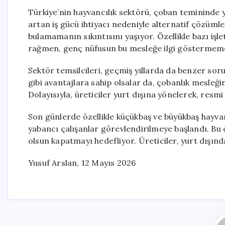
Türkiye’nin hayvancılık sektörü, çoban temininde y
artan iş gücü ihtiyacı nedeniyle alternatif çözüm
bulamamanın sıkıntısını yaşıyor. Özellikle bazı işl
rağmen, genç nüfusun bu mesleğe ilgi göstermeme
Sektör temsilcileri, geçmiş yıllarda da benzer soru
gibi avantajlara sahip olsalar da, çobanlık mesleği
Dolayısıyla, üreticiler yurt dışına yönelerek, resmi
Son günlerde özellikle küçükbaş ve büyükbaş hayvanc
yabancı çalışanlar görevlendirilmeye başlandı. Bu 
olsun kapatmayı hedefliyor. Üreticiler, yurt dışın
Yusuf Arslan, 12 Mayıs 2026