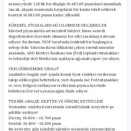
seansı yüzde 2,18’lik bir düşüşle 16.467,00 puandan tamamladı.
Ancak, akşam seansında kayıpların bir kısmı telafi edilerek
kontrat 16.583,00 puana kadar yükseldi.
KÜRESEL PİYASALARDAKİ OLUMSUZ GELİŞMELER
Küresel piyasalarda artan tahvil faizleri, hisse senedi
değerlemeleri üzerinde olumsuz bir etki yaratmaya devam
ediyor. Bu durum, VİOP tarafında temkinli bir başlangıca
sebep oldu. Yatırımcıların dikkatini çeken önemli unsurlar
arasında, ABD Merkez Bankası’nın (Fed) toplantı tutanakları
ve teknoloji devi Nvidia’nın açıklayacağı mali rapor yer alıyor.
VERİ GÜNDEMİNE DİKKAT
Analistler, bugün yurt içinde konut fiyat endeksi verilerinin
takip edileceğini belirtirken, yurt dışında ise Fed tutanakları
ve Avro Bölgesi enflasyon verilerinin piyasa üzerinde
belirleyici bir rol oynayacağını ifade ediyor.
TEKNİK ANALİZ: DESTEK VE DİRENÇ SEVİYELERİ
Uzmanlar, endeks kontratında önemli teknik seviyeleri şu
şekilde sıralıyor:
Direnç: 16.600 – 16.700 puan
Destek: 16.400 – 16.300 puan
Bu seviyeler, gün içindeki işlemler sırasında yatırımcıların