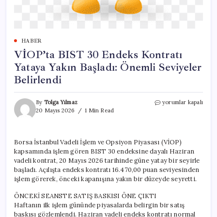
HABER
VİOP’ta BIST 30 Endeks Kontratı
Yataya Yakın Başladı: Önemli Seviyeler
Belirlendi
VİOP’ta
By
Tolga Yılmaz
yorumlar kapalı
BIST
20 Mayıs 2026
1 Min Read
30
Endeks
Kontratı
Borsa İstanbul Vadeli İşlem ve Opsiyon Piyasası (VİOP)
Yataya
kapsamında işlem gören BIST 30 endeksine dayalı Haziran
Yakın
Başladı:
vadeli kontrat, 20 Mayıs 2026 tarihinde güne yatay bir seyirle
Önemli
başladı. Açılışta endeks kontratı 16.470,00 puan seviyesinden
Seviyeler
işlem görerek, önceki kapanışına yakın bir düzeyde seyretti.
Belirlendi
için
ÖNCEKİ SEANSTE SATIŞ BASKISI ÖNE ÇIKTI
Haftanın ilk işlem gününde piyasalarda belirgin bir satış
baskısı gözlemlendi. Haziran vadeli endeks kontratı normal