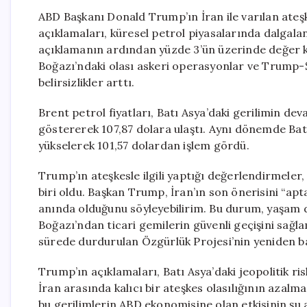
ABD Başkanı Donald Trump’ın İran ile varılan ateşk
açıklamaları, küresel petrol piyasalarında dalgalan
açıklamanın ardından yüzde 3’ün üzerinde değer k
Boğazı’ndaki olası askeri operasyonlar ve Trump-Şi
belirsizlikler arttı.
Brent petrol fiyatları, Batı Asya’daki gerilimin de
göstererek 107,87 dolara ulaştı. Aynı dönemde Batı
yükselerek 101,57 dolardan işlem gördü.
Trump’ın ateşkesle ilgili yaptığı değerlendirmeler,
biri oldu. Başkan Trump, İran’ın son önerisini “apt
anında olduğunu söyleyebilirim. Bu durum, yaşam d
Boğazı’ndan ticari gemilerin güvenli geçişini sağ
sürede durdurulan Özgürlük Projesi’nin yeniden baş
Trump’ın açıklamaları, Batı Asya’daki jeopolitik ris
İran arasında kalıcı bir ateşkes olasılığının azalma
bu gerilimlerin ABD ekonomisine olan etkisinin şu