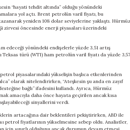
Salladı:
esin “hayati tehdit altında” olduğu yönündeki
“Ateşkes
malara yol açtı. Brent petrolün varil fiyatı, bu
Hayati
azanarak yeniden 108 dolar seviyelerine yaklaştı. Hürmü
Tehdit
 zirvesi öncesinde enerji piyasaları üzerindeki
Altında”
için
vam edeceği yönündeki endişelerle yüzde 3,51 artış
 Teksas türü (WTI) ham petrolün varil fiyatı da yüzde 3,5
 petrol piyasalarındaki yükselişin başlıca etkenlerinden
alca” olarak nitelendirirken, “Ateşkesin şu anda en zayıf
esteğine bağlı” ifadesini kullandı. Ayrıca, Hürmüz
lamak amacıyla daha önce hayata geçirilen ancak kısa
layabileceği sinyallerini verdi.
klerin artacağına dair beklentileri pekiştirirken, ABD ile
sı petrol fiyatlarının yükselmesine sebep oldu. Analistler,
 an için sınırlı olduğunu ancak durumun devam etmesi