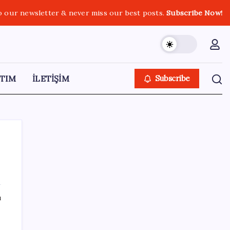
o our newsletter & never miss our best posts.
Subscribe Now!
TIM
İLETİŞİM
Subscribe
SON YAZILAR
ı
YENİ Parti Arguvan ilçe örgütü kuruldu, ilk
üyeler Belediye Başkanı Ersoy Eren ve