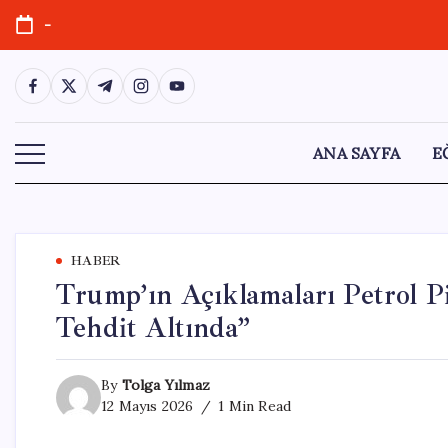
Skip
-
to
content
https://www.facebook.com/
https://twitter.com/
https://t.me/
https://www.instagram.com/
https://youtube.com/
ANA SAYFA
E
HABER
Trump’ın Açıklamaları Petrol Pi
Tehdit Altında”
By
Tolga Yılmaz
12 Mayıs 2026
1 Min Read