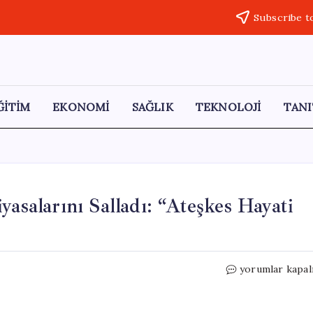
Subscribe t
ĞİTİM
EKONOMİ
SAĞLIK
TEKNOLOJİ
TANI
yasalarını Salladı: “Ateşkes Hayati
Trump’ın
yorumlar kapal
Açıklamaları
Petrol
Piyasalarını