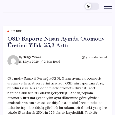
Skip
to
content
HABER
OSD Raporu: Nisan Ayında Otomotiv
Üretimi Yıllık %5,3 Arttı
OSD
By
Tolga Yılmaz
yorumlar kapalı
Raporu:
18 Mayıs 2026
2 Min Read
Nisan
Ayında
Otomotiv
Otomotiv Sanayii Derneği (OSD), Nisan ayına ait otomotiv
Üretimi
üretim ve ihracat verilerini açıkladı. OSD’nin raporuna göre,
Yıllık
%5,3
bu yılın Ocak-Nisan döneminde otomotiv ihracatı adet
Arttı
bazında 300 bin 718 olarak gerçekleşti. Ancak, toplam
için
otomotiv üretimi geçen yılın aynı dönemine göre yüzde 3
azalarak 448 bin 428 adede düştü. Otomobil üretiminde ise
daha belirgin bir düşüş görüldü; bu rakam, bir önceki yıla göre
yüzde 15 azalarak 250 bin 276 olarak kaydedildi. Traktör