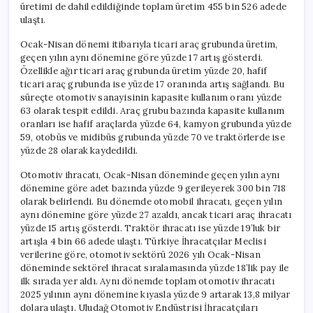
üretimi de dahil edildiğinde toplam üretim 455 bin 526 adede
ulaştı.
Ocak-Nisan dönemi itibarıyla ticari araç grubunda üretim,
geçen yılın aynı dönemine göre yüzde 17 artış gösterdi.
Özellikle ağır ticari araç grubunda üretim yüzde 20, hafif
ticari araç grubunda ise yüzde 17 oranında artış sağlandı. Bu
süreçte otomotiv sanayisinin kapasite kullanım oranı yüzde
63 olarak tespit edildi. Araç grubu bazında kapasite kullanım
oranları ise hafif araçlarda yüzde 64, kamyon grubunda yüzde
59, otobüs ve midibüs grubunda yüzde 70 ve traktörlerde ise
yüzde 28 olarak kaydedildi.
Otomotiv ihracatı, Ocak-Nisan döneminde geçen yılın aynı
dönemine göre adet bazında yüzde 9 gerileyerek 300 bin 718
olarak belirlendi. Bu dönemde otomobil ihracatı, geçen yılın
aynı dönemine göre yüzde 27 azaldı, ancak ticari araç ihracatı
yüzde 15 artış gösterdi. Traktör ihracatı ise yüzde 19’luk bir
artışla 4 bin 66 adede ulaştı. Türkiye İhracatçılar Meclisi
verilerine göre, otomotiv sektörü 2026 yılı Ocak-Nisan
döneminde sektörel ihracat sıralamasında yüzde 18’lik pay ile
ilk sırada yer aldı. Aynı dönemde toplam otomotiv ihracatı
2025 yılının aynı dönemine kıyasla yüzde 9 artarak 13,8 milyar
dolara ulaştı. Uludağ Otomotiv Endüstrisi İhracatçıları