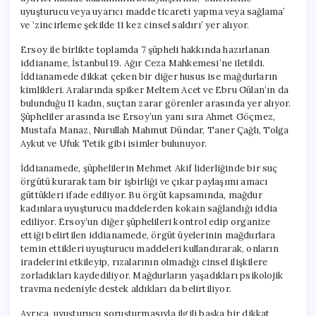
için
uyuşturucu veya uyarıcı madde ticareti yapma veya sağlama’
ve ‘zincirleme şekilde 11 kez cinsel saldırı’ yer alıyor.
Ersoy ile birlikte toplamda 7 şüpheli hakkında hazırlanan
iddianame, İstanbul 19. Ağır Ceza Mahkemesi’ne iletildi.
İddianamede dikkat çeken bir diğer husus ise mağdurların
kimlikleri. Aralarında spiker Meltem Acet ve Ebru Gülan’ın da
bulunduğu 11 kadın, suçtan zarar görenler arasında yer alıyor.
Şüpheliler arasında ise Ersoy’un yanı sıra Ahmet Göçmez,
Mustafa Manaz, Nurullah Mahmut Dündar, Taner Çağlı, Tolga
Aykut ve Ufuk Tetik gibi isimler bulunuyor.
İddianamede, şüphelilerin Mehmet Akif liderliğinde bir suç
örgütü kurarak tam bir işbirliği ve çıkar paylaşımı amacı
güttükleri ifade ediliyor. Bu örgüt kapsamında, mağdur
kadınlara uyuşturucu maddelerden kokain sağlandığı iddia
ediliyor. Ersoy’un diğer şüphelileri kontrol edip organize
ettiği belirtilen iddianamede, örgüt üyelerinin mağdurlara
temin ettikleri uyuşturucu maddeleri kullandırarak, onların
iradelerini etkileyip, rızalarının olmadığı cinsel ilişkilere
zorladıkları kaydediliyor. Mağdurların yaşadıkları psikolojik
travma nedeniyle destek aldıkları da belirtiliyor.
Ayrıca, uyuşturucu soruşturmasıyla ilgili başka bir dikkat