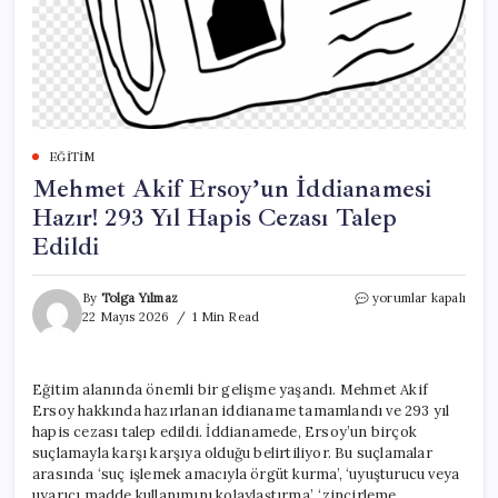
EĞITIM
Mehmet Akif Ersoy’un İddianamesi
Hazır! 293 Yıl Hapis Cezası Talep
Edildi
Mehmet
By
Tolga Yılmaz
yorumlar kapalı
Akif
22 Mayıs 2026
1 Min Read
Ersoy’un
İddianamesi
Hazır!
Eğitim alanında önemli bir gelişme yaşandı. Mehmet Akif
293
Ersoy hakkında hazırlanan iddianame tamamlandı ve 293 yıl
Yıl
Hapis
hapis cezası talep edildi. İddianamede, Ersoy’un birçok
Cezası
suçlamayla karşı karşıya olduğu belirtiliyor. Bu suçlamalar
Talep
arasında ‘suç işlemek amacıyla örgüt kurma’, ‘uyuşturucu veya
Edildi
uyarıcı madde kullanımını kolaylaştırma’, ‘zincirleme