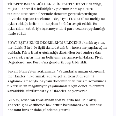
TİCARET BAKANLIĞI DENETİM YAPTI Ticaret Bakanlığı,
Muğla Ticaret İl Müdürlüğü ekiplerinin 27 Mayıs 2026
tarihinde restoran üzerinde denetim gerçekleştirdiğini
duyurdu. Yapılan incelemelerde, Fiyat Etiketi Yönetmeliği’ne
aykırı olduğu belirlenen toplam 24 ürün tespit edildi. Bu
aykırılıklar sebebiyle işletmeye idari para cezası uygulandığı
ifade edildi.
FİYAT EŞİTSİZLİĞİ DEĞERLENDİRİLECEK Bakanlık ayrıca,
menüdeki 5 ürünle ilgili daha detaylı bir inceleme yapılacağını
açıkladı. Fahiş fiyat uygulandığı düşünülen bu ürünlere dair
dosya, ek yaptırımların belirlenmesi amacıyla Haksız Fiyat
Değerlendirme Kurulu’na gönderileceği bildirildi.
Bakanlıktan gelen açıklamada, “Vatandaşlarımızın ekonomik
menfaatlerini korumak, adil ve şeffaf ticaret düzenini
sağlamak amacıyla, bayram döneminde ve turizm sezonunda
tüketicilerin mağduriyet yaşamamaları için denetimlerimizi
kararlılıkla sürdürmekteyiz.” ifadelerine yer verildi.
Bu olay, restoran fiyatlarının son yıllarda nasıl bir artış
gösterdiğini ve tüketici haklarının korunması konusundaki
önemini bir kez daha gündeme getirdi.