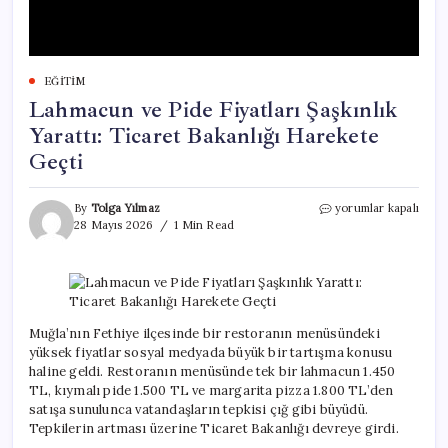
EĞITIM
Lahmacun ve Pide Fiyatları Şaşkınlık
Yarattı: Ticaret Bakanlığı Harekete
Geçti
Lahmacun
By
Tolga Yılmaz
yorumlar kapalı
ve
28 Mayıs 2026
1 Min Read
Pide
Fiyatları
Şaşkınlık
Yarattı:
Ticaret
Bakanlığı
Muğla’nın Fethiye ilçesinde bir restoranın menüsündeki
Harekete
yüksek fiyatlar sosyal medyada büyük bir tartışma konusu
Geçti
haline geldi. Restoranın menüsünde tek bir lahmacun 1.450
için
TL, kıymalı pide 1.500 TL ve margarita pizza 1.800 TL’den
satışa sunulunca vatandaşların tepkisi çığ gibi büyüdü.
Tepkilerin artması üzerine Ticaret Bakanlığı devreye girdi.