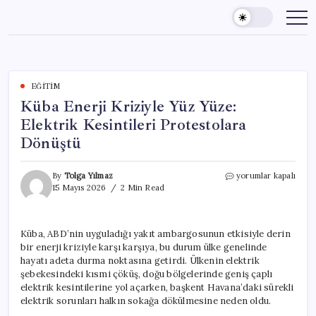
Skip
to
content
EĞITIM
Küba Enerji Kriziyle Yüz Yüze:
Elektrik Kesintileri Protestolara
Dönüştü
Küba
By
Tolga Yılmaz
yorumlar kapalı
Enerji
15 Mayıs 2026
2 Min Read
Kriziyle
Yüz
Yüze:
Küba, ABD’nin uyguladığı yakıt ambargosunun etkisiyle derin
Elektrik
bir enerji kriziyle karşı karşıya, bu durum ülke genelinde
Kesintileri
Protestolara
hayatı adeta durma noktasına getirdi. Ülkenin elektrik
Dönüştü
şebekesindeki kısmi çöküş, doğu bölgelerinde geniş çaplı
için
elektrik kesintilerine yol açarken, başkent Havana’daki sürekli
elektrik sorunları halkın sokağa dökülmesine neden oldu.