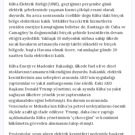
Küba Elektrik Birliği (UNE), geçtiğimiz perşembe günü
elektrik şebekesinde yaşanan kısmi çöküşü resmi olarak
duyurdu. Bu arıza sonrasında özellikle doğu Küba’daki birçok
bölge elektriksiz kaldı. Yetkililer bazı kritik hizmetlerin
yeniden enerjiye kavuştuğunu belirtse de, Santiago de Cuba ve
Camagüey’in doğusundaki birçok şehirde kesintilerin devam
ettiği kaydedildi. Yaklaşık 10 milyonluk nüfusa sahip ülkede
sıcak havaların artmasıyla enerji talebi yükseldi ve birçok
bölgede, başta Havana olmak üzere, vatandaşlar günde 20
saatten fazla elektriksiz kaldı.
Küba Enerji ve Madenler Bakanlığı, ülkede fuel oil ve dizel
stoklarının tamamen tükendiğini duyurdu. Bakanlık, elektrik
kesintilerinin ana sebepleri arasında ABD’nin uyguladığı
yaptırımlar ve yakıt ambargosunu öne sürdü. Eski ABD
Başkanı Donald Trump yönetimi, ocak ayında Küba’ya yakıt
sağlayan ülkelere yönelik yeni yaptırımların
uygulanabileceğini belirtmişti. Bu durum sonrasında
Venezuela ve Meksika’nın Küba’ya petrol sevkiyatlarını önemli
ölçüde azalttığı ifade ediliyor. Trump, daha önce yaptığı
açıklamalarda Küba yönetiminin “çökeceğini” ve komünist
hükümetin görevden alınmasını talep etmişti.
Protestolar, uzun süren elektrik kesintileri nedeniyle başkent