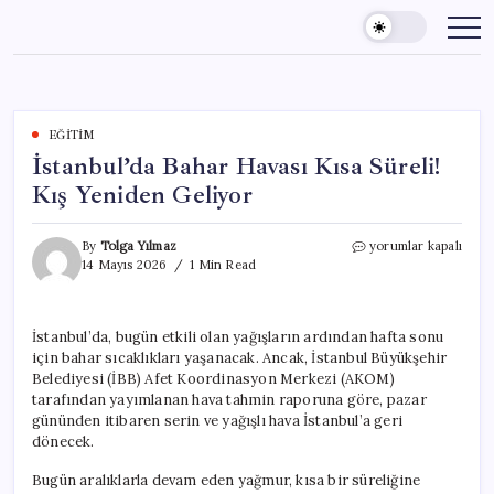
Skip
to
content
EĞITIM
İstanbul’da Bahar Havası Kısa Süreli!
Kış Yeniden Geliyor
İstanbul’da
By
Tolga Yılmaz
yorumlar kapalı
Bahar
14 Mayıs 2026
1 Min Read
Havası
Kısa
Süreli!
İstanbul’da, bugün etkili olan yağışların ardından hafta sonu
Kış
için bahar sıcaklıkları yaşanacak. Ancak, İstanbul Büyükşehir
Yeniden
Geliyor
Belediyesi (İBB) Afet Koordinasyon Merkezi (AKOM)
için
tarafından yayımlanan hava tahmin raporuna göre, pazar
gününden itibaren serin ve yağışlı hava İstanbul’a geri
dönecek.
Bugün aralıklarla devam eden yağmur, kısa bir süreliğine