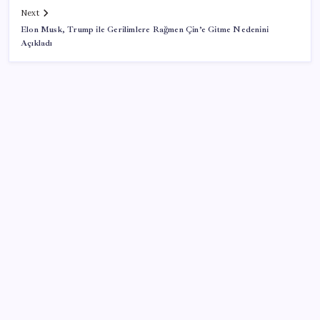
Next
Elon Musk, Trump ile Gerilimlere Rağmen Çin’e Gitme Nedenini
Açıkladı
SON YAZILAR
YENİ Parti Arguvan ilçe örgütü kuruldu, ilk üyeler
Belediye Başkanı Ersoy Eren ve meclis üyeleri oldu
Togg LFP Batarya Kullanımını Resmi Olarak
Doğruladı
Piyasalarda Hürmüz Boğazı iyimserliği: Petrol çakıldı,