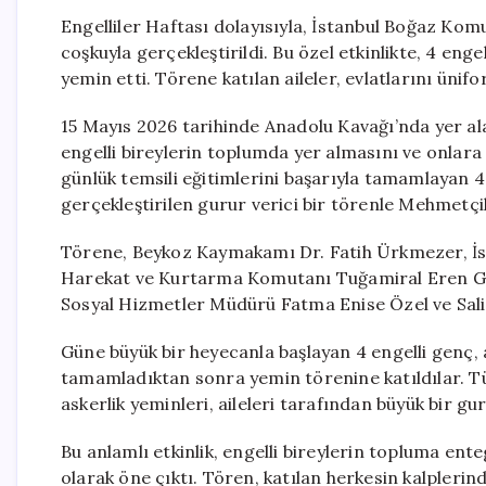
Engelliler Haftası dolayısıyla, İstanbul Boğaz Kom
coşkuyla gerçekleştirildi. Bu özel etkinlikte, 4 enge
yemin etti. Törene katılan aileler, evlatlarını üni
15 Mayıs 2026 tarihinde Anadolu Kavağı’nda yer a
engelli bireylerin toplumda yer almasını ve onlara
günlük temsili eğitimlerini başarıyla tamamlayan 4 en
gerçekleştirilen gurur verici bir törenle Mehmetçik
Törene, Beykoz Kaymakamı Dr. Fatih Ürkmezer, İs
Harekat ve Kurtarma Komutanı Tuğamiral Eren Gü
Sosyal Hizmetler Müdürü Fatma Enise Özel ve Salim
Güne büyük bir heyecanla başlayan 4 engelli genç, a
tamamladıktan sonra yemin törenine katıldılar. Tür
askerlik yeminleri, aileleri tarafından büyük bir gur
Bu anlamlı etkinlik, engelli bireylerin topluma ent
olarak öne çıktı. Tören, katılan herkesin kalplerin