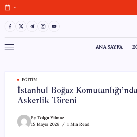
Skip
-
to
content
https://www.facebook.com/
https://twitter.com/
https://t.me/
https://www.instagram.com/
https://youtube.com/
ANA SAYFA
E
EĞITIM
İstanbul Boğaz Komutanlığı’nda
Askerlik Töreni
By
Tolga Yılmaz
15 Mayıs 2026
1 Min Read