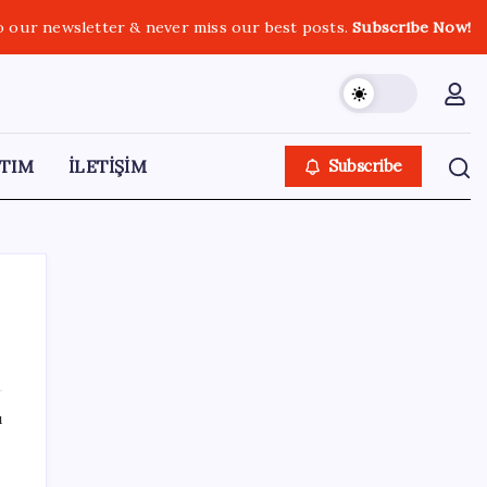
o our newsletter & never miss our best posts.
Subscribe Now!
TIM
İLETİŞİM
Subscribe
SON YAZILAR
ı
Ünlü ekonomist Filiz Eryılmaz rakam verdi:
a
İşte altının geleceği seviye