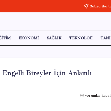
Subscribe t
ĞİTİM
EKONOMİ
SAĞLIK
TEKNOLOJİ
TANI
 Engelli Bireyler İçin Anlamlı
İstanbul
yorumlar kapal
Boğaz
Komutanlığı’nd
Engelli