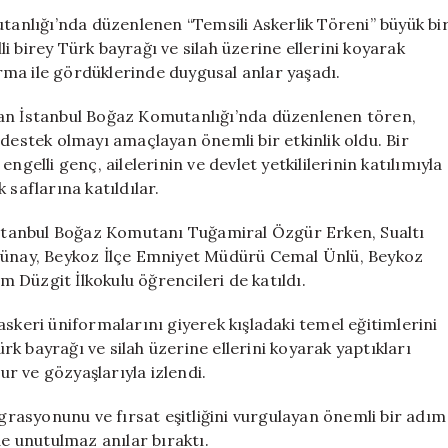
Bireyler
utanlığı’nda düzenlenen “Temsili Askerlik Töreni” büyük bi
İçin
lli birey Türk bayrağı ve silah üzerine ellerini koyarak
Anlamlı
forma ile gördüklerinde duygusal anlar yaşadı.
Askerlik
Töreni
lan İstanbul Boğaz Komutanlığı’nda düzenlenen tören,
için
 destek olmayı amaçlayan önemli bir etkinlik oldu. Bir
gelli genç, ailelerinin ve devlet yetkililerinin katılımıyla
 saflarına katıldılar.
tanbul Boğaz Komutanı Tuğamiral Özgür Erken, Sualtı
nay, Beykoz İlçe Emniyet Müdürü Cemal Ünlü, Beykoz
 Düzgit İlkokulu öğrencileri de katıldı.
skeri üniformalarını giyerek kışladaki temel eğitimlerini
k bayrağı ve silah üzerine ellerini koyarak yaptıkları
ur ve gözyaşlarıyla izlendi.
egrasyonunu ve fırsat eşitliğini vurgulayan önemli bir adım
de unutulmaz anılar bıraktı.