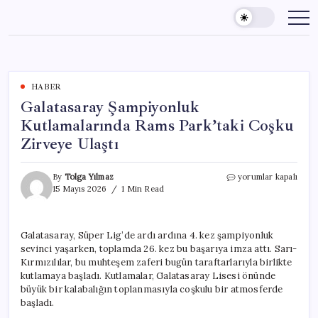
Skip
to
content
HABER
Galatasaray Şampiyonluk
Kutlamalarında Rams Park’taki Coşku
Zirveye Ulaştı
Galatasaray
By
Tolga Yılmaz
yorumlar kapalı
Şampiyonluk
15 Mayıs 2026
1 Min Read
Kutlamalarında
Rams
Park’taki
Galatasaray, Süper Lig’de ardı ardına 4. kez şampiyonluk
Coşku
sevinci yaşarken, toplamda 26. kez bu başarıya imza attı. Sarı-
Zirveye
Ulaştı
Kırmızılılar, bu muhteşem zaferi bugün taraftarlarıyla birlikte
için
kutlamaya başladı. Kutlamalar, Galatasaray Lisesi önünde
büyük bir kalabalığın toplanmasıyla coşkulu bir atmosferde
başladı.