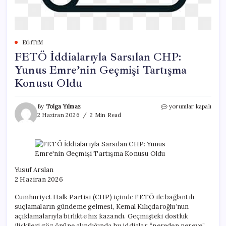
EĞITIM
FETÖ İddialarıyla Sarsılan CHP:
Yunus Emre’nin Geçmişi Tartışma
Konusu Oldu
FETÖ
By
Tolga Yılmaz
yorumlar kapalı
İddialarıyla
2 Haziran 2026
2 Min Read
Sarsılan
CHP:
Yunus
Emre’nin
Geçmişi
Tartışma
Yusuf Arslan
Konusu
2 Haziran 2026
Oldu
için
Cumhuriyet Halk Partisi (CHP) içinde FETÖ ile bağlantılı
suçlamaların gündeme gelmesi, Kemal Kılıçdaroğlu’nun
açıklamalarıyla birlikte hız kazandı. Geçmişteki dostluk
ilişkileri göz önüne alındığında bu iddialar, “nereden nereye”