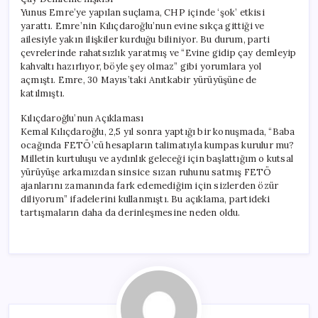
Yunus Emre’ye yapılan suçlama, CHP içinde ‘şok’ etkisi
yarattı. Emre’nin Kılıçdaroğlu’nun evine sıkça gittiği ve
ailesiyle yakın ilişkiler kurduğu biliniyor. Bu durum, parti
çevrelerinde rahatsızlık yaratmış ve “Evine gidip çay demleyip
kahvaltı hazırlıyor, böyle şey olmaz” gibi yorumlara yol
açmıştı. Emre, 30 Mayıs’taki Anıtkabir yürüyüşüne de
katılmıştı.
Kılıçdaroğlu’nun Açıklaması
Kemal Kılıçdaroğlu, 2,5 yıl sonra yaptığı bir konuşmada, “Baba
ocağında FETÖ’cü hesapların talimatıyla kumpas kurulur mu?
Milletin kurtuluşu ve aydınlık geleceği için başlattığım o kutsal
yürüyüşe arkamızdan sinsice sızan ruhunu satmış FETÖ
ajanlarını zamanında fark edemediğim için sizlerden özür
diliyorum” ifadelerini kullanmıştı. Bu açıklama, partideki
tartışmaların daha da derinleşmesine neden oldu.