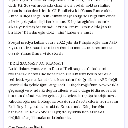
dedirtti. Sosyal medyada eleştirilerin odak noktası haline
gelen isimlerden biri de CHP milletvekili Yunus Emre oldu.
Emre, Kılıçdaroğlu’nun Cumhurbaşkanlığı adaylığı sürecinde
aile ile çok yakın ilişkiler kurmuş, Kılıçdaroğlu’nun evinde
sıkça yer almış bir isimdi. Ayrıca, Emre, Umut Akdoğan ile
birlikte “Kılıçdaroğlu doktrinini” kaleme almıştı.
Sosyal medya kullanıcıları, 2022 yılında Kılıçdaroğlu’nun ABD
ziyaretinde 8 saat basınla irtibat kurmamasının sorumlusu
olarak Yunus Emre’yi gösterdi.
“DELİ SAÇMASI” AÇIKLAMASI
Bu iddialara yanıt veren Emre, “Deli saçması” ifadesini
kullanarak, kendisine yöneltilen suçlamaları kesin bir dille
reddetti. Ayrıca, kanıt olarak sunulan fotoğrafların ABD değil,
İstanbul’da çekildiğini vurguladı. “Kılıçdaroğlu’nun New York’a
geçeceği ve orada Erdoğan ailesine ait olduğu iddia edilen bir
binanın önünde video çekeceği söylendi. Uçağa bindiğimizde
Kılıçdaroğlu’nun koltuğunu boş gören gazetecilerin sorularını
Faik Bey ile yanıtsız bıraktık. Sonrasında Kılıçdaroğlu
karayolu ile New York’a ulaştı; dolayısıyla ben arabada
değildim” açıklamalarında bulundu.
Çay Demleme İlişkisi