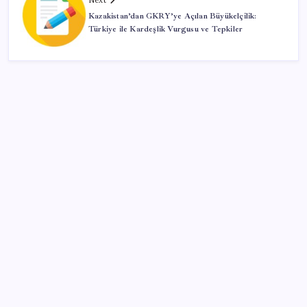
Next
Kazakistan’dan GKRY’ye Açılan Büyükelçilik:
Türkiye ile Kardeşlik Vurgusu ve Tepkiler
SON YAZILAR
AB ambalaj kısıtlaması için düğmeye bastı
Sürekli maddi sorun yaşayan insanların beyni daha
çabuk yaşlanabiliyor: ‘Beyin de yoruluyor’
Ekran Kartı Fiyatlarına Zam Yolda: Yüzde 40’a Varan
Fiyat Artışı