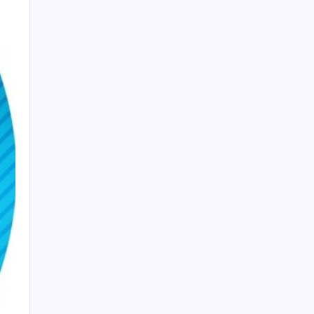
meclis üyeleri oldu
Togg LFP Batarya Kullanımını Resmi Olarak
Doğruladı
Piyasalarda Hürmüz Boğazı iyimserliği:
Petrol çakıldı, borsalar rekora koştu!
Türkiye artık kızılötesi ligde!
TEKNOFEST Mavi Vatan 2026 Gölcük’te
Kapılarını Açıyor: Yerli Deniz Teknolojileri
Sahneye Çıkıyor
Dezenflasyon devam ediyor
Vücudun gençlik kaynağı
Ekran, havuz, güneş! Yazın çocukların
gözlerini bekleyen 6 risk
152 bin 449 adayın başvurduğu ALES bu
pazar yapılacak
Drone sürülerine karşı geliştirildi: 7 gün 24