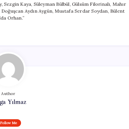
 Sezgin Kaya, Süleyman Bülbül, Gülsüm Filorinalı, Mahır
n, Doğuşcan Aydın Aygün, Mustafa Serdar Soydan, Bülent
lda Orhan.”
Author
ga Yılmaz
Follow Me