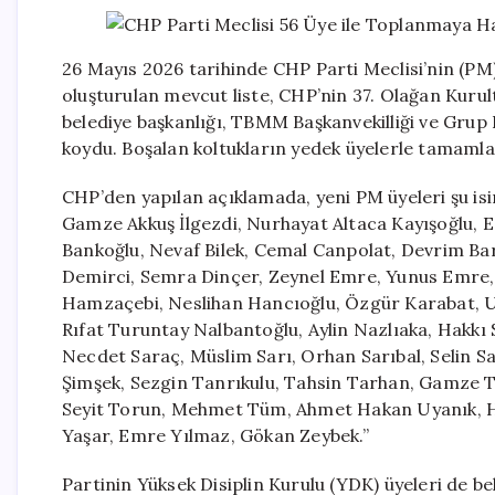
26 Mayıs 2026 tarihinde CHP Parti Meclisi’nin (PM) 
oluşturulan mevcut liste, CHP’nin 37. Olağan Kurul
belediye başkanlığı, TBMM Başkanvekilliği ve Grup 
koydu. Boşalan koltukların yedek üyelerle tamamla
CHP’den yapılan açıklamada, yeni PM üyeleri şu isi
Gamze Akkuş İlgezdi, Nurhayat Altaca Kayışoğlu, E
Bankoğlu, Nevaf Bilek, Cemal Canpolat, Devrim Bar
Demirci, Semra Dinçer, Zeynel Emre, Yunus Emre, 
Hamzaçebi, Neslihan Hancıoğlu, Özgür Karabat, Ula
Rıfat Turuntay Nalbantoğlu, Aylin Nazlıaka, Hakkı 
Necdet Saraç, Müslim Sarı, Orhan Sarıbal, Selin 
Şimşek, Sezgin Tanrıkulu, Tahsin Tarhan, Gamze T
Seyit Torun, Mehmet Tüm, Ahmet Hakan Uyanık, H
Yaşar, Emre Yılmaz, Gökan Zeybek.”
Partinin Yüksek Disiplin Kurulu (YDK) üyeleri de bel