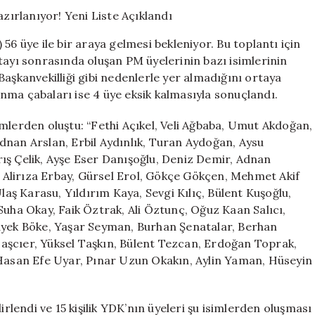
56
Üye
ile
56 üye ile bir araya gelmesi bekleniyor. Bu toplantı için
Toplanmaya
tayı sonrasında oluşan PM üyelerinin bazı isimlerinin
Hazırlanıyor!
Başkanvekilliği gibi nedenlerle yer almadığını ortaya
Yeni
Liste
nma çabaları ise 4 üye eksik kalmasıyla sonuçlandı.
Açıklandı
için
mlerden oluştu: “Fethi Açıkel, Veli Ağbaba, Umut Akdoğan,
dnan Arslan, Erbil Aydınlık, Turan Aydoğan, Aysu
ış Çelik, Ayşe Eser Danışoğlu, Deniz Demir, Adnan
Alirıza Erbay, Gürsel Erol, Gökçe Gökçen, Mehmet Akif
ş Karasu, Yıldırım Kaya, Sevgi Kılıç, Bülent Kuşoğlu,
Suha Okay, Faik Öztrak, Ali Öztunç, Oğuz Kaan Salıcı,
Sayek Böke, Yaşar Seyman, Burhan Şenatalar, Berhan
aşcıer, Yüksel Taşkın, Bülent Tezcan, Erdoğan Toprak,
asan Efe Uyar, Pınar Uzun Okakın, Aylin Yaman, Hüseyin
irlendi ve 15 kişilik YDK’nın üyeleri şu isimlerden oluşması