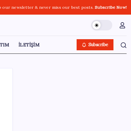
o our newsletter & never miss our best posts.
Subscribe Now!
TIM
İLETİŞİM
Subscribe
SON YAZILAR
YENİ Parti Arguvan ilçe örgütü kuruldu, ilk
üyeler Belediye Başkanı Ersoy Eren ve