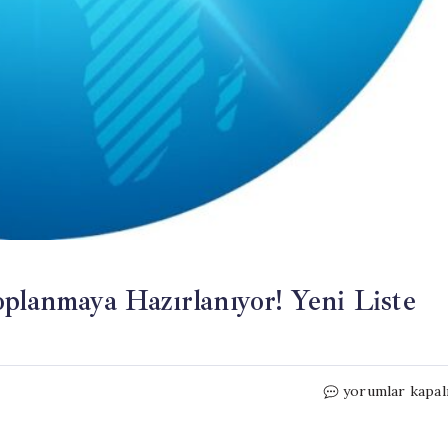
planmaya Hazırlanıyor! Yeni Liste
CHP
yorumlar kapal
Parti
Meclisi