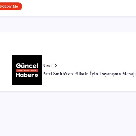
Follow Me
Next
Patti Smith’ten Filistin İçin Dayanışma Mesajı
Office Lisans Satın Al