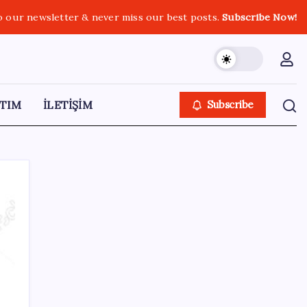
o our newsletter & never miss our best posts.
Subscribe Now!
TIM
İLETİŞİM
Subscribe
SON YAZILAR
Ünlü ekonomist Filiz Eryılmaz rakam verdi:
İşte altının geleceği seviye