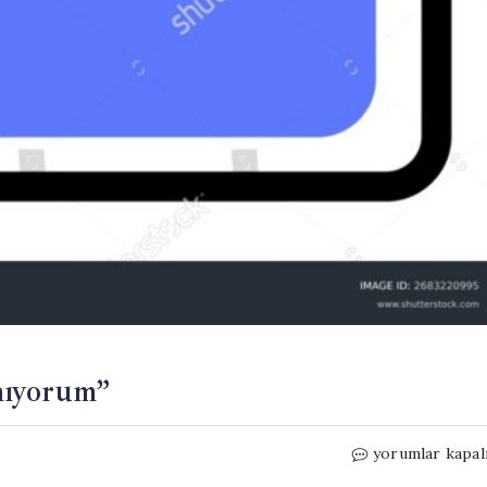
nıyorum”
Cesaretin
yorumlar kapal
Ödülü: