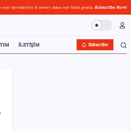
o our newsletter & never miss our best posts.
Subscribe Now!
TIM
İLETİŞİM
Subscribe
SON YAZILAR
ı
Ünlü ekonomist Filiz Eryılmaz rakam verdi:
İşte altının geleceği seviye