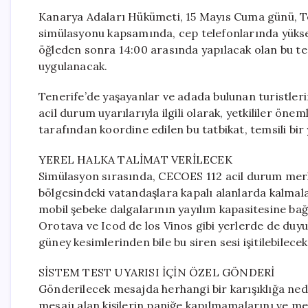
Kanarya Adaları Hükümeti, 15 Mayıs Cuma günü, Te
simülasyonu kapsamında, cep telefonlarında yüksek
öğleden sonra 14:00 arasında yapılacak olan bu tes
uygulanacak.
Tenerife’de yaşayanlar ve adada bulunan turistleri
acil durum uyarılarıyla ilgili olarak, yetkililer öne
tarafından koordine edilen bu tatbikat, temsili bi
YEREL HALKA TALİMAT VERİLECEK
Simülasyon sırasında, CECOES 112 acil durum mer
bölgesindeki vatandaşlara kapalı alanlarda kalmalar
mobil şebeke dalgalarının yayılım kapasitesine bağl
Orotava ve Icod de los Vinos gibi yerlerde de duyu
güney kesimlerinden bile bu siren sesi işitilebilecek
SİSTEM TEST UYARISI İÇİN ÖZEL GÖNDERİ
Gönderilecek mesajda herhangi bir karışıklığa nede
mesajı alan kişilerin paniğe kapılmamalarını ve 