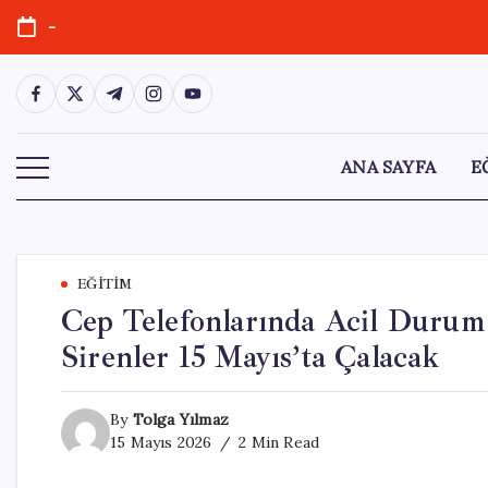
Skip
-
to
content
https://www.facebook.com/
https://twitter.com/
https://t.me/
https://www.instagram.com/
https://youtube.com/
ANA SAYFA
E
EĞITIM
Cep Telefonlarında Acil Durum 
Sirenler 15 Mayıs’ta Çalacak
By
Tolga Yılmaz
15 Mayıs 2026
2 Min Read