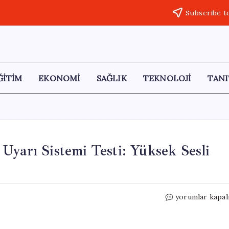
Subscribe t
ĞİTİM
EKONOMİ
SAĞLIK
TEKNOLOJİ
TANI
Uyarı Sistemi Testi: Yüksek Sesli
Cep
yorumlar kapal
Telefonlarında
Acil
Durum