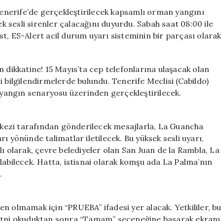
Uyarı
nerife’de gerçekleştirilecek kapsamlı orman yangını
Sistemi
 sesli sirenler çalacağını duyurdu. Sabah saat 08:00 ile
Testi:
t, ES-Alert acil durum uyarı sisteminin bir parçası olara
Yüksek
Sesli
Sirenler
n dikkatine! 15 Mayıs’ta cep telefonlarına ulaşacak olan
15
mli bilgilendirmelerde bulundu. Tenerife Meclisi (Cabildo)
Mayıs’ta
r yangın senaryosu üzerinden gerçekleştirilecek.
Çalacak
için
kezi tarafından gönderilecek mesajlarla, La Guancha
ı yönünde talimatlar iletilecek. Bu yüksek sesli uyarı,
ı olarak, çevre belediyeler olan San Juan de la Rambla, La
labilecek. Hatta, istisnai olarak komşu ada La Palma’nın
.
n olmamak için “PRUEBA” ifadesi yer alacak. Yetkililer, b
metni okuduktan sonra “Tamam” seçeneğine basarak ekranı