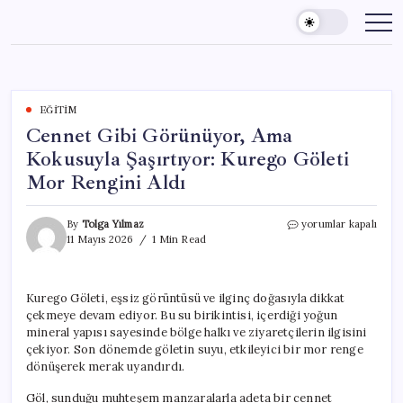
Skip
to
content
EĞITIM
Cennet Gibi Görünüyor, Ama
Kokusuyla Şaşırtıyor: Kurego Göleti
Mor Rengini Aldı
Cennet
By
Tolga Yılmaz
yorumlar kapalı
Gibi
11 Mayıs 2026
1 Min Read
Görünüyor,
Ama
Kokusuyla
Kurego Göleti, eşsiz görüntüsü ve ilginç doğasıyla dikkat
Şaşırtıyor:
çekmeye devam ediyor. Bu su birikintisi, içerdiği yoğun
Kurego
Göleti
mineral yapısı sayesinde bölge halkı ve ziyaretçilerin ilgisini
Mor
çekiyor. Son dönemde göletin suyu, etkileyici bir mor renge
Rengini
dönüşerek merak uyandırdı.
Aldı
için
Göl, sunduğu muhteşem manzaralarla adeta bir cennet