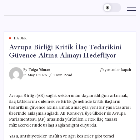
Skip
to
content
HABER
Avrupa Birliği Kritik İlaç Tedarikini
Güvence Altına Almayı Hedefliyor
Avrupa
By
Tolga Yılmaz
yorumlar kapalı
Birliği
12 Mayıs 2026
1 Min Read
Kritik
İlaç
Tedarikini
Avrupa Birliği (AB) sağlık sektörünün dayanıklılığını artırmak,
Güvence
ilaç kıtlıklarını önlemek ve Birlik genelinde kritik ilaçların
Altına
Almayı
tedarikini güvence altına almak amacıyla yeni bir yasa tasarısı
Hedefliyor
üzerinde anlaşma sağladı. AB Konseyi, üye ülkeler ile Avrupa
için
Parlamentosu (AP) arasında yürütülen Kritik İlaç Yasası
müzakerelerinde uzlaşı sağlandığını duyurdu.
Yasa, antibiyotikler, insülin ve ağrı kesiciler gibi temel