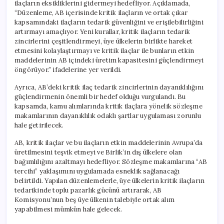
ilaçların eksikliklerini gidermeyi hedefliyor. Açıklamada,
“Düzenleme, AB içerisinde kritik ilaçların ve ortak çıkar
kapsamındaki ilaçların tedarik güvenliğini ve erişilebilirliğini
artırmayı amaçlıyor. Yeni kurallar, kritik ilaçların tedarik
zincirlerini çeşitlendirmeyi, üye ülkelerin birlikte hareket
etmesini kolaylaştırmayı ve kritik ilaçlar ile bunların etkin
maddelerinin AB içindeki üretim kapasitesini güçlendirmeyi
öngörüyor.” ifadelerine yer verildi.
Ayrıca, AB’deki kritik ilaç tedarik zincirlerinin dayanıklılığını
güçlendirmenin önemli bir hedef olduğu vurgulandı. Bu
kapsamda, kamu alımlarında kritik ilaçlara yönelik sözleşme
makamlarının dayanıklılık odaklı şartlar uygulaması zorunlu
hale getirilecek.
AB, kritik ilaçlar ve bu ilaçların etkin maddelerinin Avrupa’da
üretilmesini teşvik etmeyi ve Birlik’in dış ülkelere olan
bağımlılığını azaltmayı hedefliyor. Sözleşme makamlarına “AB
tercihi” yaklaşımını uygulamada esneklik sağlanacağı
belirtildi. Yapılan düzenlemelerle, üye ülkelerin kritik ilaçların
tedarikinde toplu pazarlık gücünü artırarak, AB
Komisyonu’nun beş üye ülkenin talebiyle ortak alım
yapabilmesi mümkün hale gelecek.