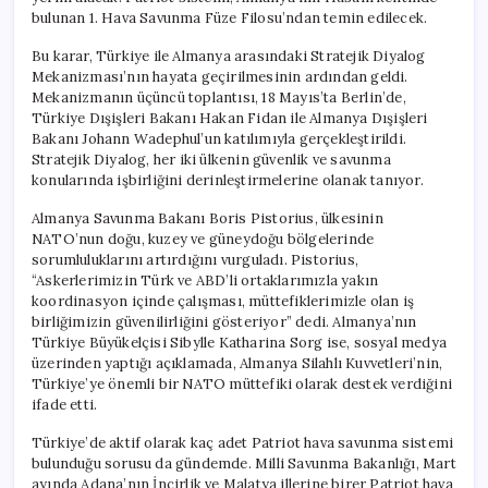
bulunan 1. Hava Savunma Füze Filosu’ndan temin edilecek.
Bu karar, Türkiye ile Almanya arasındaki Stratejik Diyalog
Mekanizması’nın hayata geçirilmesinin ardından geldi.
Mekanizmanın üçüncü toplantısı, 18 Mayıs’ta Berlin’de,
Türkiye Dışişleri Bakanı Hakan Fidan ile Almanya Dışişleri
Bakanı Johann Wadephul’un katılımıyla gerçekleştirildi.
Stratejik Diyalog, her iki ülkenin güvenlik ve savunma
konularında işbirliğini derinleştirmelerine olanak tanıyor.
Almanya Savunma Bakanı Boris Pistorius, ülkesinin
NATO’nun doğu, kuzey ve güneydoğu bölgelerinde
sorumluluklarını artırdığını vurguladı. Pistorius,
“Askerlerimizin Türk ve ABD’li ortaklarımızla yakın
koordinasyon içinde çalışması, müttefiklerimizle olan iş
birliğimizin güvenilirliğini gösteriyor” dedi. Almanya’nın
Türkiye Büyükelçisi Sibylle Katharina Sorg ise, sosyal medya
üzerinden yaptığı açıklamada, Almanya Silahlı Kuvvetleri’nin,
Türkiye’ye önemli bir NATO müttefiki olarak destek verdiğini
ifade etti.
Türkiye’de aktif olarak kaç adet Patriot hava savunma sistemi
bulunduğu sorusu da gündemde. Milli Savunma Bakanlığı, Mart
ayında Adana’nın İncirlik ve Malatya illerine birer Patriot hava