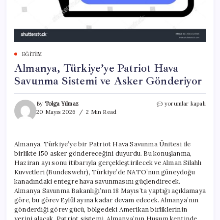
EĞITIM
Almanya, Türkiye’ye Patriot Hava
Savunma Sistemi ve Asker Gönderiyor
Almanya,
By
Tolga Yılmaz
yorumlar kapalı
Türkiye’ye
20 Mayıs 2026
2 Min Read
Patriot
Hava
Savunma
Almanya, Türkiye’ye bir Patriot Hava Savunma Ünitesi ile
Sistemi
birlikte 150 asker göndereceğini duyurdu. Bu konuşlanma,
ve
Asker
Haziran ayı sonu itibarıyla gerçekleştirilecek ve Alman Silahlı
Gönderiyor
Kuvvetleri (Bundeswehr), Türkiye’de NATO’nun güneydoğu
için
kanadındaki entegre hava savunmasını güçlendirecek.
Almanya Savunma Bakanlığı’nın 18 Mayıs’ta yaptığı açıklamaya
göre, bu görev Eylül ayına kadar devam edecek. Almanya’nın
gönderdiği görev gücü, bölgedeki Amerikan birliklerinin
yerini alacak. Patriot sistemi, Almanya’nın Husum kentinde