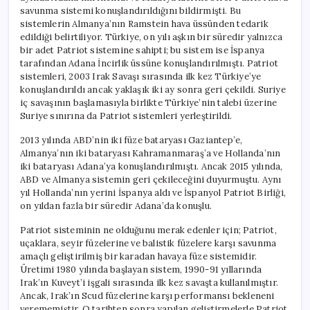
savunma sistemi konuşlandırıldığını bildirmişti. Bu
sistemlerin Almanya’nın Ramstein hava üssünden tedarik
edildiği belirtiliyor. Türkiye, on yılı aşkın bir süredir yalnızca
bir adet Patriot sistemine sahipti; bu sistem ise İspanya
tarafından Adana İncirlik üssüne konuşlandırılmıştı. Patriot
sistemleri, 2003 Irak Savaşı sırasında ilk kez Türkiye’ye
konuşlandırıldı ancak yaklaşık iki ay sonra geri çekildi. Suriye
iç savaşının başlamasıyla birlikte Türkiye’nin talebi üzerine
Suriye sınırına da Patriot sistemleri yerleştirildi.
2013 yılında ABD’nin iki füze bataryası Gaziantep’e,
Almanya’nın iki bataryası Kahramanmaraş’a ve Hollanda’nın
iki bataryası Adana’ya konuşlandırılmıştı. Ancak 2015 yılında,
ABD ve Almanya sistemin geri çekileceğini duyurmuştu. Aynı
yıl Hollanda’nın yerini İspanya aldı ve İspanyol Patriot Birliği,
on yıldan fazla bir süredir Adana’da konuşlu.
Patriot sisteminin ne olduğunu merak edenler için; Patriot,
uçaklara, seyir füzelerine ve balistik füzelere karşı savunma
amaçlı geliştirilmiş bir karadan havaya füze sistemidir.
Üretimi 1980 yılında başlayan sistem, 1990-91 yıllarında
Irak’ın Kuveyt’i işgali sırasında ilk kez savaşta kullanılmıştır.
Ancak, Irak’ın Scud füzelerine karşı performansı bekleneni
verememiştir. O tarihten sonra yapılan geliştirmelerle Patriot,