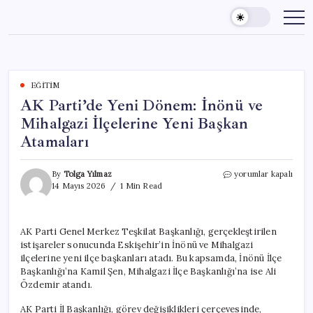
Skip
to
content
EĞITIM
AK Parti’de Yeni Dönem: İnönü ve
Mihalgazi İlçelerine Yeni Başkan
Atamaları
AK
By
Tolga Yılmaz
yorumlar kapalı
Parti’de
14 Mayıs 2026
1 Min Read
Yeni
Dönem:
İnönü
AK Parti Genel Merkez Teşkilat Başkanlığı, gerçekleştirilen
ve
istişareler sonucunda Eskişehir’in İnönü ve Mihalgazi
Mihalgazi
İlçelerine
ilçelerine yeni ilçe başkanları atadı. Bu kapsamda, İnönü İlçe
Yeni
Başkanlığı’na Kamil Şen, Mihalgazi İlçe Başkanlığı’na ise Ali
Başkan
Özdemir atandı.
Atamaları
için
AK Parti İl Başkanlığı, görev değişiklikleri çerçevesinde,