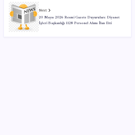
Next
20 Mayıs 2026 Resmi Gazete Duyuruları: Diyanet
İşleri Başkanlığı 1128 Personel Alımı İlan Etti
SON YAZILAR
AB ambalaj kısıtlaması için düğmeye bastı
Sürekli maddi sorun yaşayan insanların beyni daha
çabuk yaşlanabiliyor: ‘Beyin de yoruluyor’
Ekran Kartı Fiyatlarına Zam Yolda: Yüzde 40’a Varan