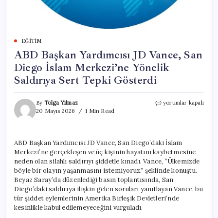
EĞITIM
ABD Başkan Yardımcısı JD Vance, San
Diego İslam Merkezi’ne Yönelik
Saldırıya Sert Tepki Gösterdi
ABD
By
Tolga Yılmaz
yorumlar kapalı
Başkan
20 Mayıs 2026
1 Min Read
Yardımcısı
JD
Vance,
ABD Başkan Yardımcısı JD Vance, San Diego’daki İslam
San
Merkezi’ne gerçekleşen ve üç kişinin hayatını kaybetmesine
Diego
İslam
neden olan silahlı saldırıyı şiddetle kınadı. Vance, “Ülkemizde
Merkezi’ne
böyle bir olayın yaşanmasını istemiyoruz.” şeklinde konuştu.
Yönelik
Beyaz Saray’da düzenlediği basın toplantısında, San
Saldırıya
Diego’daki saldırıya ilişkin gelen soruları yanıtlayan Vance, bu
Sert
tür şiddet eylemlerinin Amerika Birleşik Devletleri’nde
Tepki
kesinlikle kabul edilemeyeceğini vurguladı.
Gösterdi
için