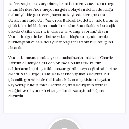
Nefret suçlarına karşı duruşlarını belirten Vance, San Diego
İslam Merkezi’nde meydana gelen olaydan dolayı duyduğu
üzüntüyü dile getirerek, hayatını kaybedenler için dua
ettiklerini ifade etti. “Amerika Birleşik Devletleri’nde bu tür bir
şiddet, kesinlikle kınanmalıdır ve tüm Amerikalıları bu trajik
olayda etkilenenler için dua etmeye çağırıyorum.” diyen
Vance, bölgenin kendisine yakın olduğunu, eşinin orada
büyüdüğünü ve hala dolaylı bir bağlantılarının bulunduğunu
aktardı.
Vance, konuşmasında ayrıca, muhafazakar aktivist Charlie
Kirk’ün ölümüyle ilgili de yorumda bulunarak, bu tür
saldırıların hiçbir şekilde mazur görülemeyeceğini sözlerine
ekledi. San Diego İslam Merkezi’ne yapılan saldırıda, bir
güvenlik görevlisi de dahil olmak üzere üç kişinin hayatını
kaybettiği bildirilmişti. Yetkililer, iki saldırganın intihar
ettiğini ve olayın nefret suçu olarak soruşturulduğunu
duyurdu.